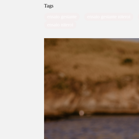
Tags
ensaio gestante
ensaio gestante niteroi
ensaio niteroi