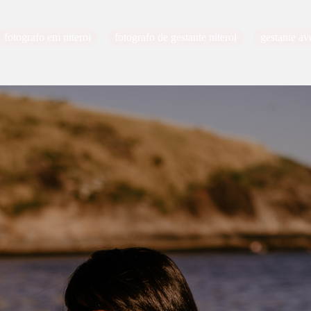
fotografo em niteroi
fotografo de gestante niteroi
gestante av