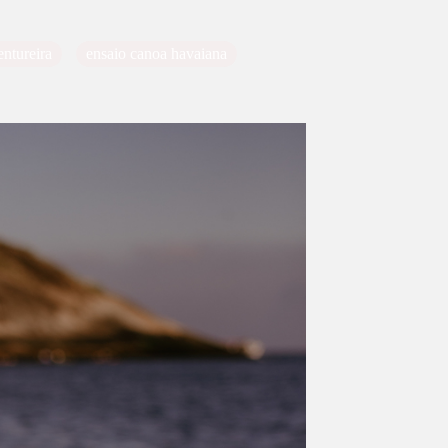
entureira
ensaio canoa havaiana