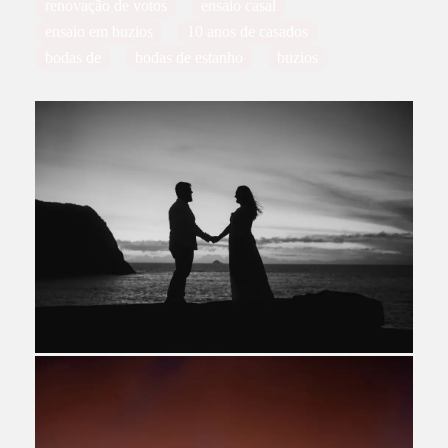
renovação de votos
ensaio casal
ensaio em buzios
10 anos de casados
bodas de
bodas de estanho
buzios