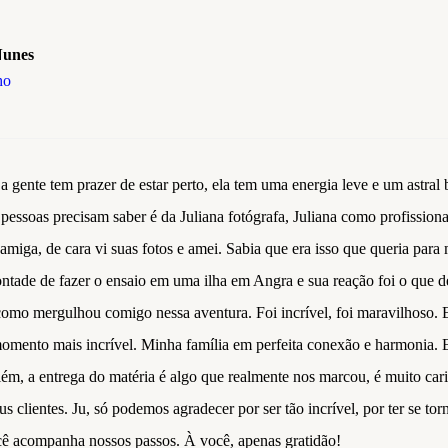
Nunes
ho
 a gente tem prazer de estar perto, ela tem uma energia leve e um astr
pessoas precisam saber é da Juliana fotógrafa, Juliana como profission
amiga, de cara vi suas fotos e amei. Sabia que era isso que queria para
ontade de fazer o ensaio em uma ilha em Angra e sua reação foi o que 
 como mergulhou comigo nessa aventura. Foi incrível, foi maravilhoso. 
 momento mais incrível. Minha família em perfeita conexão e harmonia. Es
 além, a entrega do matéria é algo que realmente nos marcou, é muito c
 clientes. Ju, só podemos agradecer por ser tão incrível, por ter se to
ê acompanha nossos passos. À você, apenas gratidão!