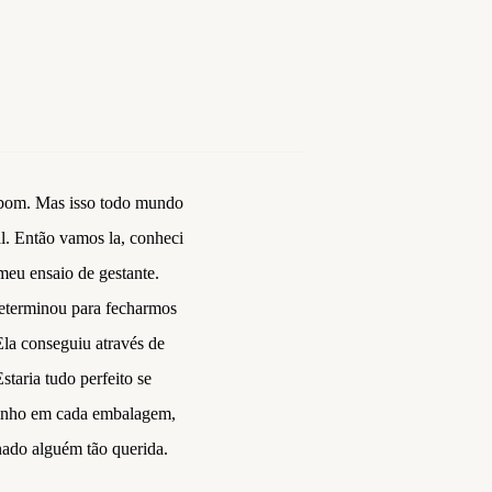
al bom. Mas isso todo mundo
al. Então vamos la, conheci
 meu ensaio de gestante.
determinou para fecharmos
Ela conseguiu através de
taria tudo perfeito se
arinho em cada embalagem,
rnado alguém tão querida.