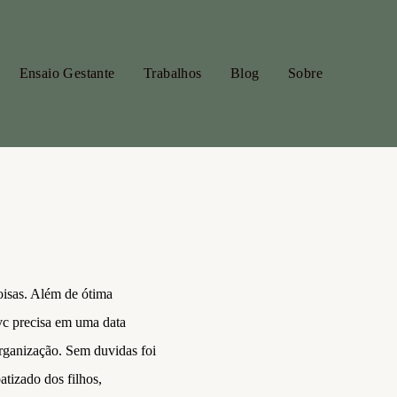
Ensaio Gestante
Trabalhos
Blog
Sobre
coisas. Além de ótima
 vc precisa em uma data
rganização. Sem duvidas foi
atizado dos filhos,