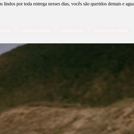
 lindos por toda entrega nesses dias, vocês são queridos demais e agu
buzios
casalmontanhas
casalnapraia
ensaioprewedding