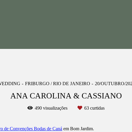
WEDDING
FRIBURGO / RIO DE JANEIRO
20/OUTUBRO/20
ANA CAROLINA & CASSIANO
490
visualizações
63
curtidas
ro de Convenções Bodas de Caná
em Bom Jardim.